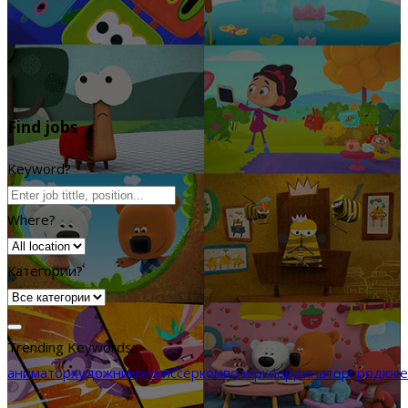
Find jobs
Keyword?
Where?
Категории?
Trending Keywords:
аниматор
художник
режиссёр
композер
координатор
продюсе