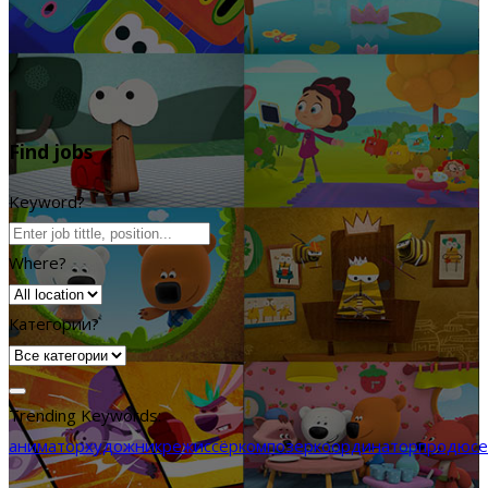
Find jobs
Keyword?
Where?
Категории?
Trending Keywords:
аниматор
художник
режиссёр
композер
координатор
продюсе