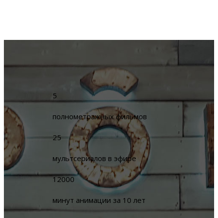
5
полнометражных фильмов
25
мультсериалов в эфире
12000
минут анимации за 10 лет